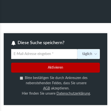
Diese Suche speichern?
täglich
Um
die
aktuelle
Aktivieren
Suche
zu
Bitte bestätigen Sie durch Ankreuzen des
speichern
nebenstehenden Feldes, dass Sie unsere
gib
AGB
akzeptieren.
deine
Hier finden Sie unsere
Datenschutzerklärung
.
Emailadresse
ein