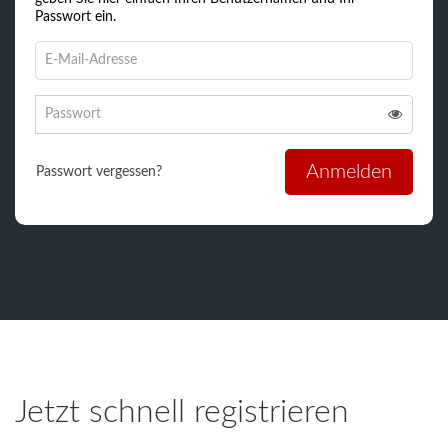
Passwort ein.
E-
Mail-
Adresse
Passwort
zum
Passwort 
zum
Anmelden
Anmelden
Anmelden
Passwort vergessen?
Jetzt schnell registrieren