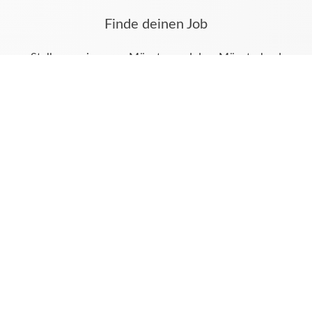
Finde deinen Job
Stellenanzeigen aus Münster und dem Münsterland
findest du auf azubi.ms.
Hier werden alle Stellenanzeigen auch aus deinen
Tageszeitungen Westfälische Nachrichten und
Münstersche Zeitung veröffentlicht.
Unsere weiteren digitalen Angebote
karriere.ms
immomarkt.ms
trauer.ms