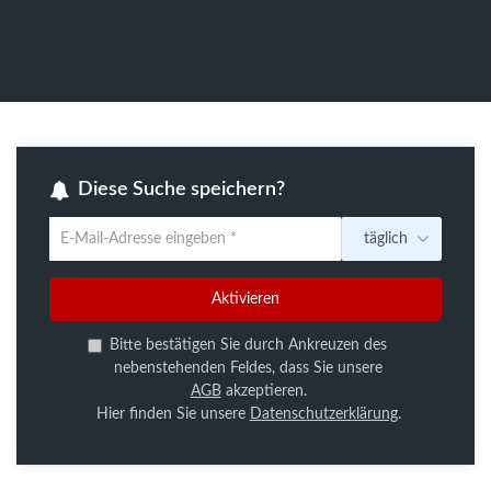
Diese Suche speichern?
täglich
Um
die
aktuelle
Aktivieren
Suche
zu
Bitte bestätigen Sie durch Ankreuzen des
speichern
nebenstehenden Feldes, dass Sie unsere
gib
AGB
akzeptieren.
deine
Hier finden Sie unsere
Datenschutzerklärung
.
Emailadresse
ein